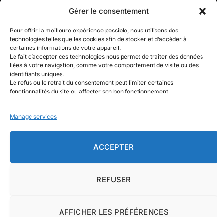
August 5, 2026
Gérer le consentement
Revue de batteries solaires :
Pour offrir la meilleure expérience possible, nous utilisons des
caractéristiques clés à vérifier avant
technologies telles que les cookies afin de stocker et d’accéder à
l’achat
certaines informations de votre appareil.
Le fait d’accepter ces technologies nous permet de traiter des données
August 4, 2026
liées à votre navigation, comme votre comportement de visite ou des
identifiants uniques.
Le refus ou le retrait du consentement peut limiter certaines
fonctionnalités du site ou affecter son bon fonctionnement.
Manage services
Facebook
X
Instagram
Pinterest
(Twitter)
ACCEPTER
MAISON
MENTIONS LÉGALES
À PROPOS DE NOUS
CONTACTEZ-NOUS
CLAUSE DE NON-RESPONSABILITÉ
REFUSER
CONDITIONS GÉNÉRALES D’UTILISATION
POLITIQUE DE CONFIDENTIALITÉ
AFFICHER LES PRÉFÉRENCES