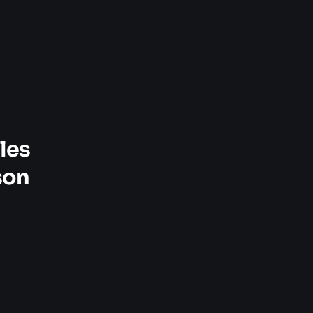
a
les
son