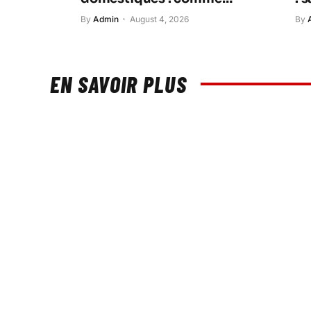
stocker l’énergie solaire
ma
By
Admin
August 4, 2026
By
plus intelligemment ?
de
pe
EN SAVOIR PLUS