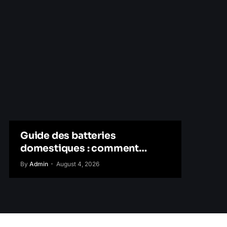
Guide des batteries
domestiques : comment
stocker l’énergie solaire plus
By
Admin
August 4, 2026
intelligemment ?