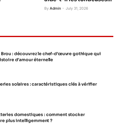
nces
robotisées à durer plus
By
Admin
July 31, 2026
longtemps ?
Brou : découvrez le chef-d’œuvre gothique qui
istoire d’amour éternelle
ries solaires : caractéristiques clés à vérifier
tteries domestiques : comment stocker
ire plus intelligemment ?