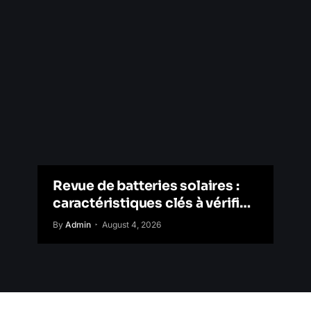
Revue de batteries solaires :
caractéristiques clés à vérifier
avant l’achat
By
Admin
August 4, 2026