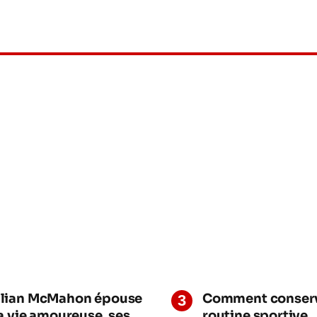
lian McMahon épouse
Comment conserv
sa vie amoureuse, ses
routine sportive