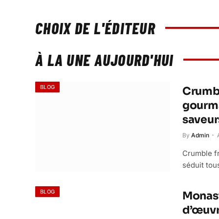
CHOIX DE L'ÉDITEUR
À LA UNE AUJOURD'HUI
BLOG
Crumbl
gourma
saveur
By
Admin
Crumble fr
séduit tou
BLOG
Monast
d’œuvr