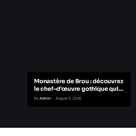
Monastère de Brou : découvrez
le chef-d’œuvre gothique qui
raconte une histoire d’amour
By
Admin
August 5, 2026
éternelle