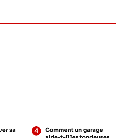
er sa
Comment un garage
aide-t-il les tondeuses