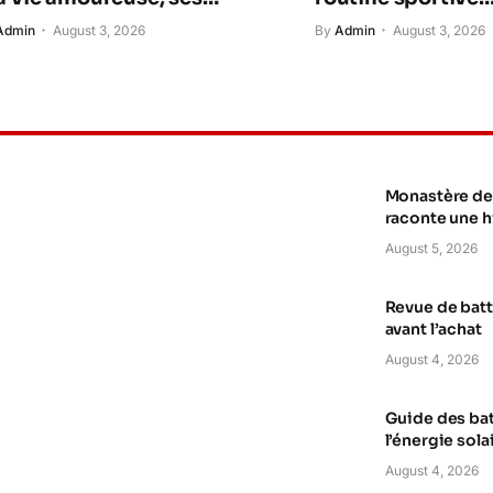
riages et les secrets
pendant les vaca
Admin
August 3, 2026
By
Admin
August 3, 2026
 son parcours
rsonnel
Monastère de 
raconte une h
August 5, 2026
Revue de batte
avant l’achat
August 4, 2026
Guide des ba
l’énergie sola
August 4, 2026