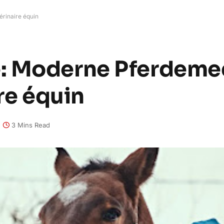
érinaire équin
: Moderne Pferdemed
ire équin
3 Mins Read