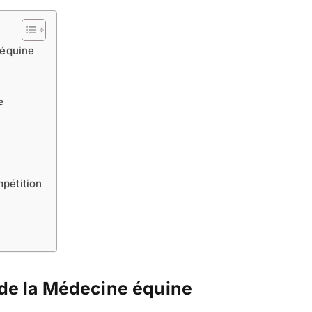
 équine
e
pétition
 de la Médecine équine