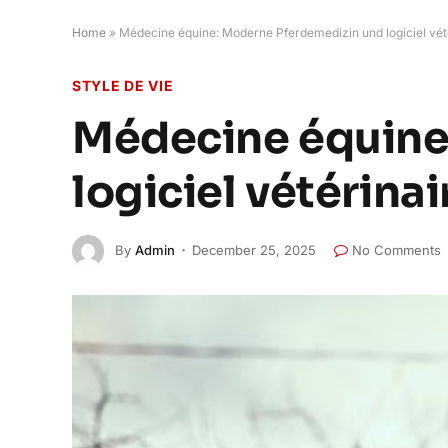
Home
»
Médecine équine: Moderne Pferdemedizin und logiciel vét
STYLE DE VIE
Médecine équine
logiciel vétérina
By
Admin
December 25, 2025
No Comments