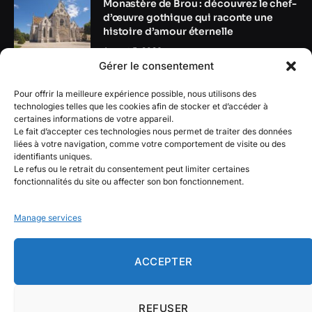
Monastère de Brou : découvrez le chef-
d’œuvre gothique qui raconte une
histoire d’amour éternelle
August 5, 2026
Gérer le consentement
Revue de batteries solaires :
Pour offrir la meilleure expérience possible, nous utilisons des
caractéristiques clés à vérifier avant
technologies telles que les cookies afin de stocker et d’accéder à
l’achat
certaines informations de votre appareil.
Le fait d’accepter ces technologies nous permet de traiter des données
August 4, 2026
liées à votre navigation, comme votre comportement de visite ou des
identifiants uniques.
Le refus ou le retrait du consentement peut limiter certaines
fonctionnalités du site ou affecter son bon fonctionnement.
Manage services
Facebook
X
Instagram
Pinterest
(Twitter)
ACCEPTER
MAISON
MENTIONS LÉGALES
À PROPOS DE NOUS
CONTACTEZ-NOUS
CLAUSE DE NON-RESPONSABILITÉ
REFUSER