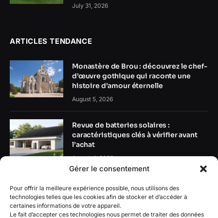
July 31, 2026
ARTICLES TENDANCE
Monastère de Brou : découvrez le chef-
d’œuvre gothique qui raconte une
histoire d’amour éternelle
August 5, 2026
Revue de batteries solaires :
caractéristiques clés à vérifier avant
l’achat
August 4, 2026
Gérer le consentement
Guide des batteries domestiques :
Pour offrir la meilleure expérience possible, nous utilisons des
comment stocker l’énergie solaire plus
technologies telles que les cookies afin de stocker et d’accéder à
intelligemment ?
certaines informations de votre appareil.
Le fait d’accepter ces technologies nous permet de traiter des données
August 4, 2026