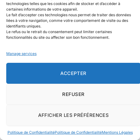
professionnelles
technologies telles que les cookies afin de stocker et d’accéder à
certaines informations de votre appareil.
Le fait d’accepter ces technologies nous permet de traiter des données
En milieu industriel, les rideaux PVC transparents
liées à votre navigation, comme votre comportement de visite ou des
servent souvent à séparer des zones de travail à
identifiants uniques.
Le refus ou le retrait du consentement peut limiter certaines
moindre coût. Par exemple : production / stockage,
fonctionnalités du site ou affecter son bon fonctionnement.
ou une zone propre / une zone poussiéreuse.
Manage services
Ils aident aussi contre :
ACCEPTER
le froid et les courants d’air,
la chaleur,
REFUSER
la poussière,
AFFICHER LES PRÉFÉRENCES
certaines projections,
Politique de Confidentialité
Politique de Confidentialité
Mentions Légales
une partie du bruit.