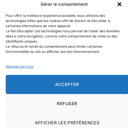
Gérer le consentement
Revue de batteries solaires :
Pour offrir la meilleure expérience possible, nous utilisons des
caractéristiques clés à vérifier avant
technologies telles que les cookies afin de stocker et d’accéder à
l’achat
certaines informations de votre appareil.
Le fait d’accepter ces technologies nous permet de traiter des données
August 4, 2026
liées à votre navigation, comme votre comportement de visite ou des
identifiants uniques.
Le refus ou le retrait du consentement peut limiter certaines
fonctionnalités du site ou affecter son bon fonctionnement.
Manage services
Facebook
X
Instagram
Pinterest
(Twitter)
ACCEPTER
MAISON
MENTIONS LÉGALES
À PROPOS DE NOUS
CONTACTEZ-NOUS
CLAUSE DE NON-RESPONSABILITÉ
REFUSER
CONDITIONS GÉNÉRALES D’UTILISATION
POLITIQUE DE CONFIDENTIALITÉ
AFFICHER LES PRÉFÉRENCES