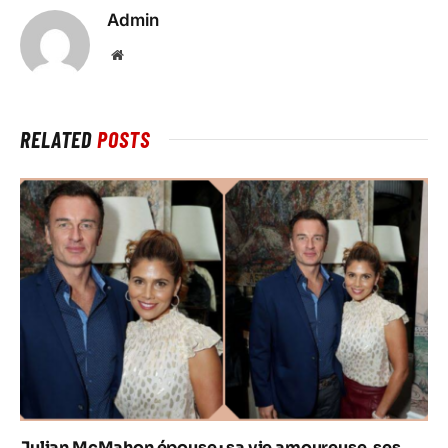
Admin
Website
RELATED
POSTS
Julian McMahon épouse : sa vie amoureuse, ses