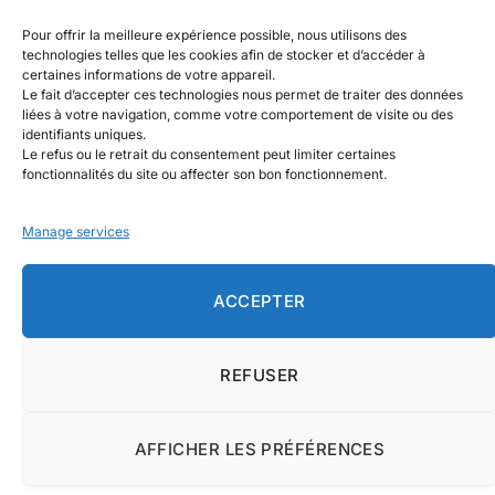
Guide des batteries domestiques :
Pour offrir la meilleure expérience possible, nous utilisons des
comment stocker l’énergie solaire plus
technologies telles que les cookies afin de stocker et d’accéder à
intelligemment ?
certaines informations de votre appareil.
Le fait d’accepter ces technologies nous permet de traiter des données
August 4, 2026
liées à votre navigation, comme votre comportement de visite ou des
identifiants uniques.
Le refus ou le retrait du consentement peut limiter certaines
fonctionnalités du site ou affecter son bon fonctionnement.
Manage services
Facebook
X
Instagram
Pinterest
(Twitter)
ACCEPTER
MAISON
MENTIONS LÉGALES
À PROPOS DE NOUS
CONTACTEZ-NOUS
CLAUSE DE NON-RESPONSABILITÉ
REFUSER
CONDITIONS GÉNÉRALES D’UTILISATION
POLITIQUE DE CONFIDENTIALITÉ
AFFICHER LES PRÉFÉRENCES
© Copyright 2025, Tous droits réservés