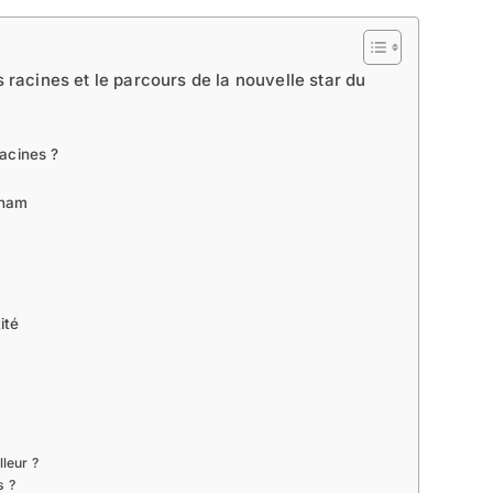
s racines et le parcours de la nouvelle star du
racines ?
gham
ité
leur ?
s ?