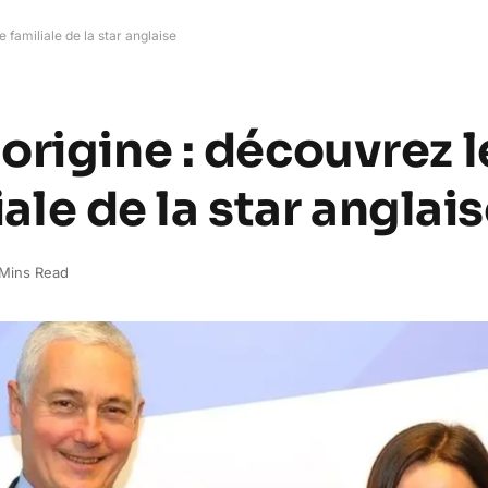
e familiale de la star anglaise
rigine : découvrez l
iale de la star anglai
 Mins Read