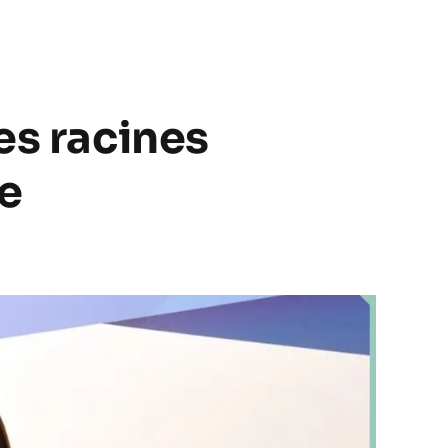
es racines
se