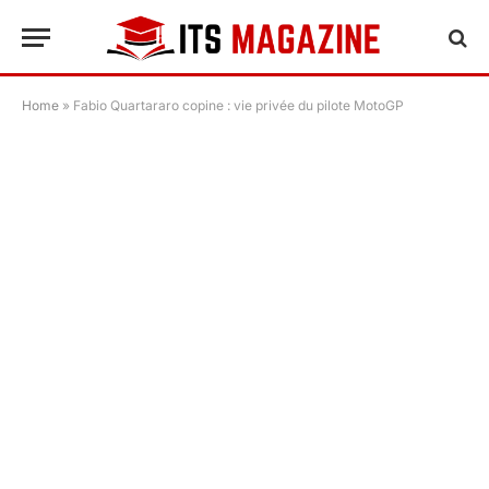
Home
»
Fabio Quartararo copine : vie privée du pilote MotoGP