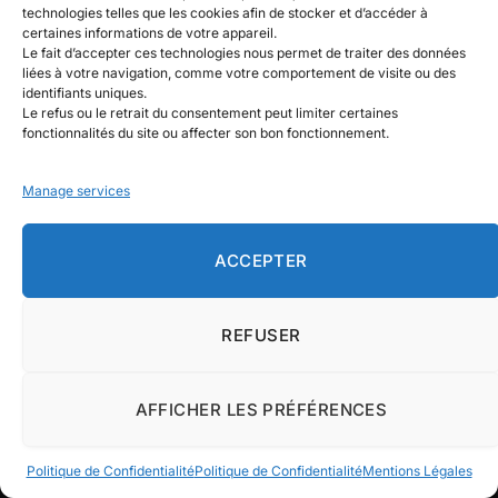
technologies telles que les cookies afin de stocker et d’accéder à
Comment conserver sa routine
certaines informations de votre appareil.
sportive pendant les vacances
Le fait d’accepter ces technologies nous permet de traiter des données
August 3, 2026
liées à votre navigation, comme votre comportement de visite ou des
identifiants uniques.
Le refus ou le retrait du consentement peut limiter certaines
fonctionnalités du site ou affecter son bon fonctionnement.
ARTICLES TENDANCE
Manage services
Crumble fruits rouges : la recette
gourmande et authentique qui sublime
ACCEPTER
les saveurs des fruits de saison
August 6, 2026
REFUSER
Monastère de Brou : découvrez le chef-
d’œuvre gothique qui raconte une
histoire d’amour éternelle
AFFICHER LES PRÉFÉRENCES
August 5, 2026
Politique de Confidentialité
Politique de Confidentialité
Mentions Légales
Revue de batteries solaires :