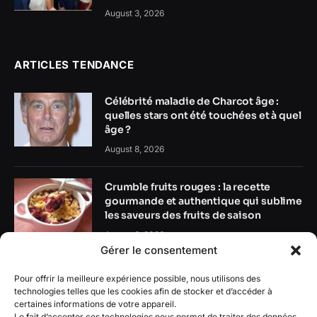
August 3, 2026
ARTICLES TENDANCE
Célébrité maladie de Charcot âge :
quelles stars ont été touchées et à quel
âge ?
August 8, 2026
Crumble fruits rouges : la recette
gourmande et authentique qui sublime
les saveurs des fruits de saison
August 6, 2026
Gérer le consentement
Monastère de Brou : découvrez le chef-
Pour offrir la meilleure expérience possible, nous utilisons des
d’œuvre gothique qui raconte une
technologies telles que les cookies afin de stocker et d’accéder à
histoire d’amour éternelle
certaines informations de votre appareil.
Le fait d’accepter ces technologies nous permet de traiter des données