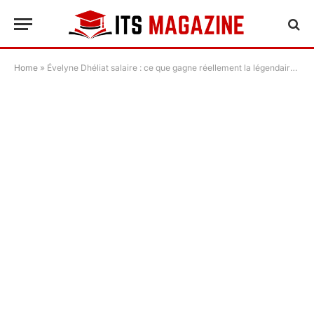
Home
»
Évelyne Dhéliat salaire : ce que gagne réellement la légendaire présentatrice météo de TF1