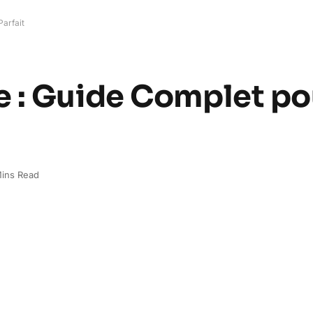
arfait
 : Guide Complet po
ins Read