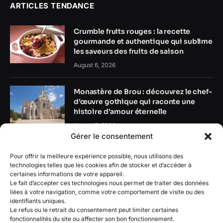
ARTICLES TENDANCE
Crumble fruits rouges : la recette
gourmande et authentique qui sublime
les saveurs des fruits de saison
August 6, 2026
Monastère de Brou : découvrez le chef-
d’œuvre gothique qui raconte une
histoire d’amour éternelle
August 5, 2026
Gérer le consentement
Revue de batteries solaires :
Pour offrir la meilleure expérience possible, nous utilisons des
caractéristiques clés à vérifier avant
technologies telles que les cookies afin de stocker et d’accéder à
l’achat
certaines informations de votre appareil.
Le fait d’accepter ces technologies nous permet de traiter des données
August 4, 2026
liées à votre navigation, comme votre comportement de visite ou des
identifiants uniques.
Le refus ou le retrait du consentement peut limiter certaines
fonctionnalités du site ou affecter son bon fonctionnement.