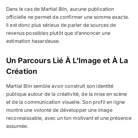
Dans le cas de Martial Blin, aucune publication
officielle ne permet de confirmer une somme exacte.
Il est donc plus sérieux de parler de sources de
revenus possibles plutôt que d’annoncer une
estimation hasardeuse.
Un Parcours Lié À L’Image et À La
Création
Martial Blin semble avoir construit son identité
publique autour de la créativité, de la mise en scène
et de la communication visuelle. Son profil en ligne
montre une volonté de développer une image
reconnaissable, avec un ton motivant et une présence
assumée.