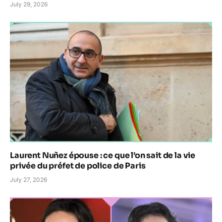
July 29, 2026
Laurent Nuñez épouse : ce que l’on sait de la vie
privée du préfet de police de Paris
July 27, 2026