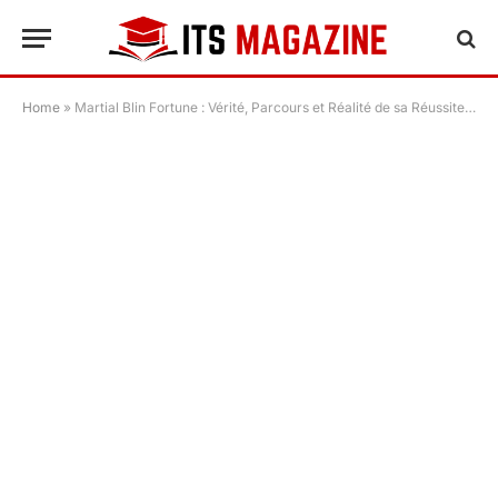
Home
»
Martial Blin Fortune : Vérité, Parcours et Réalité de sa Réussite Financière