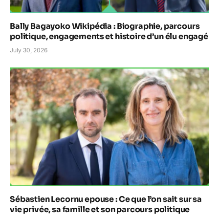
Bally Bagayoko Wikipédia : Biographie, parcours
politique, engagements et histoire d’un élu engagé
July 30, 2026
Sébastien Lecornu epouse : Ce que l’on sait sur sa
vie privée, sa famille et son parcours politique