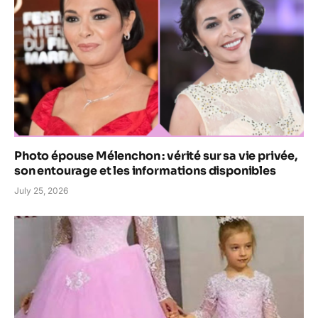
Photo épouse Mélenchon : vérité sur sa vie privée,
son entourage et les informations disponibles
July 25, 2026