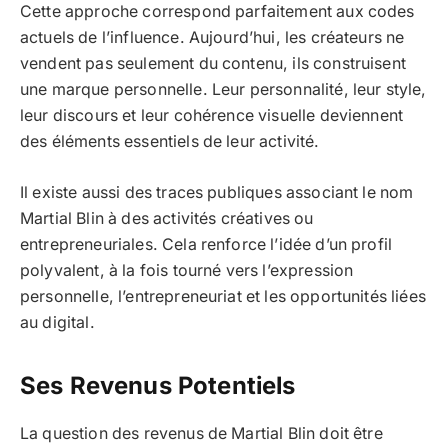
Cette approche correspond parfaitement aux codes
actuels de l’influence. Aujourd’hui, les créateurs ne
vendent pas seulement du contenu, ils construisent
une marque personnelle. Leur personnalité, leur style,
leur discours et leur cohérence visuelle deviennent
des éléments essentiels de leur activité.
Il existe aussi des traces publiques associant le nom
Martial Blin à des activités créatives ou
entrepreneuriales. Cela renforce l’idée d’un profil
polyvalent, à la fois tourné vers l’expression
personnelle, l’entrepreneuriat et les opportunités liées
au digital.
Ses Revenus Potentiels
La question des revenus de Martial Blin doit être