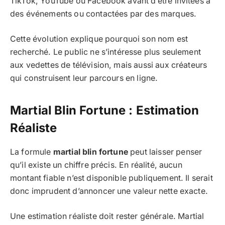
TikTok, YouTube ou Facebook avant d’être invitées à
des événements ou contactées par des marques.
Cette évolution explique pourquoi son nom est
recherché. Le public ne s’intéresse plus seulement
aux vedettes de télévision, mais aussi aux créateurs
qui construisent leur parcours en ligne.
Martial Blin Fortune : Estimation
Réaliste
La formule
martial blin fortune
peut laisser penser
qu’il existe un chiffre précis. En réalité, aucun
montant fiable n’est disponible publiquement. Il serait
donc imprudent d’annoncer une valeur nette exacte.
Une estimation réaliste doit rester générale. Martial