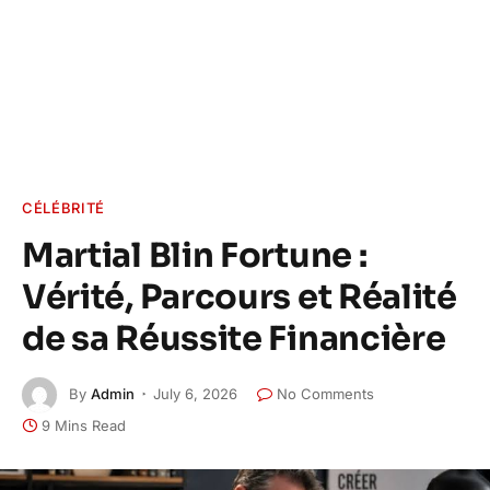
CÉLÉBRITÉ
Martial Blin Fortune :
Vérité, Parcours et Réalité
de sa Réussite Financière
By
Admin
July 6, 2026
No Comments
9 Mins Read