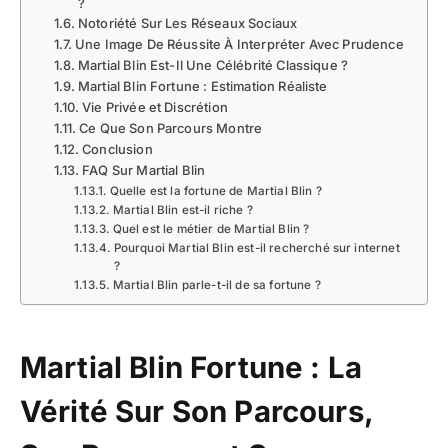
?
Notoriété Sur Les Réseaux Sociaux
Une Image De Réussite À Interpréter Avec Prudence
Martial Blin Est-Il Une Célébrité Classique ?
Martial Blin Fortune : Estimation Réaliste
Vie Privée et Discrétion
Ce Que Son Parcours Montre
Conclusion
FAQ Sur Martial Blin
Quelle est la fortune de Martial Blin ?
Martial Blin est-il riche ?
Quel est le métier de Martial Blin ?
Pourquoi Martial Blin est-il recherché sur internet
?
Martial Blin parle-t-il de sa fortune ?
Martial Blin Fortune : La
Vérité Sur Son Parcours,